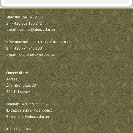
Starosta: JAN SÜSSER
tel.: +420 602 136 242
e-mail: starosta@obec-zdar.eu
Místostarosta: JOSEF DRAHOŇOVSKÝ
tel.: +420 774 740 188
e-mail: j.drahonovsky@post.cz
Obecní úřad:
adresa:
Žďár-Břehy č.p. 20
294 11 Loukov
Telefon: +420 776 555 520
ID datové schránky: snbbact
E-mail: info@obec-zdar.eu
IČO: 00238945