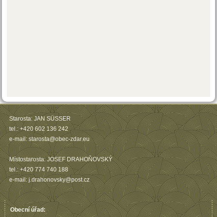
Starosta: JAN SÜSSER
tel.: +420 602 136 242
e-mail: starosta@obec-zdar.eu
Místostarosta: JOSEF DRAHOŇOVSKÝ
tel.: +420 774 740 188
e-mail: j.drahonovsky@post.cz
Obecní úřad: