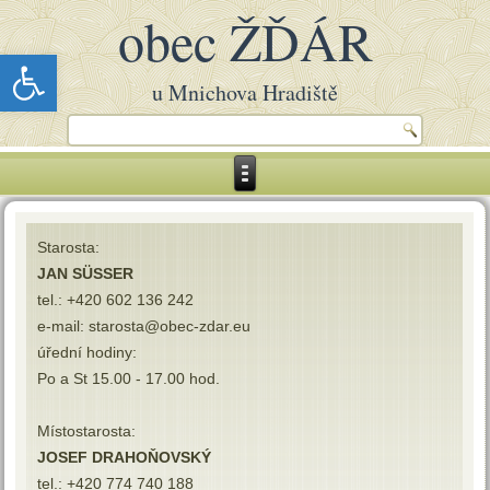
obec ŽĎÁR
Open toolbar
u Mnichova Hradiště
Starosta:
JAN SÜSSER
tel.: +420 602 136 242
e-mail: starosta@obec-zdar.eu
úřední hodiny:
Po a St 15.00 - 17.00 hod.
Místostarosta:
JOSEF DRAHOŇOVSKÝ
tel.: +420 774 740 188