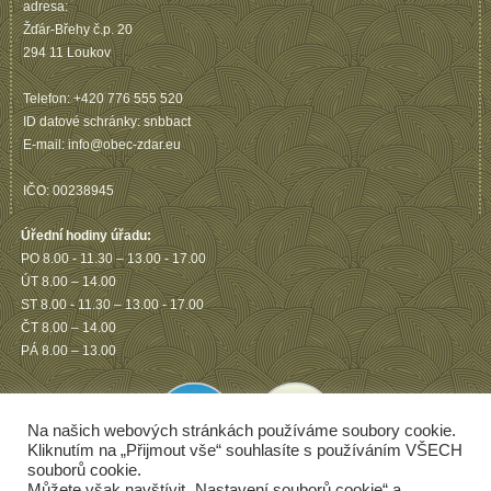
adresa:
Žďár-Břehy č.p. 20
294 11 Loukov
Telefon: +420 776 555 520
ID datové schránky: snbbact
E-mail: info@obec-zdar.eu
IČO: 00238945
Úřední hodiny úřadu:
PO 8.00 - 11.30 – 13.00 - 17.00
ÚT 8.00 – 14.00
ST 8.00 - 11.30 – 13.00 - 17.00
ČT 8.00 – 14.00
PÁ 8.00 – 13.00
Na našich webových stránkách používáme soubory cookie.
Kliknutím na „Přijmout vše“ souhlasíte s používáním VŠECH
souborů cookie.
Můžete však navštívit „Nastavení souborů cookie“ a