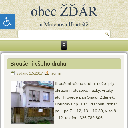
obec ŽĎÁR
Open toolbar
u Mnichova Hradiště
Broušení všeho druhu
vydáno
1.5.2017
|
admin
Broušení všeho druhu, nože, pily
okružní i řetězové, nůžky, vrtáky
atd. Provede pan Šnajdr Zdeněk,
Doubrava čp. 197. Pracovní doba:
po – pa 7 – 12, 13 – 16.30, v so 8
– 12. telefon: 326 789 806.