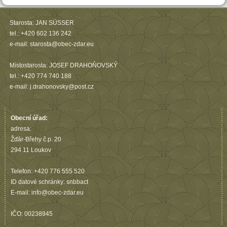
Starosta: JAN SÜSSER
tel.: +420 602 136 242
e-mail: starosta@obec-zdar.eu
Místostarosta: JOSEF DRAHOŇOVSKÝ
tel.: +420 774 740 188
e-mail: j.drahonovsky@post.cz
Obecní úřad:
adresa:
Žďár-Břehy č.p. 20
294 11 Loukov
Telefon: +420 776 555 520
ID datové schránky: snbbact
E-mail: info@obec-zdar.eu
IČO: 00238945